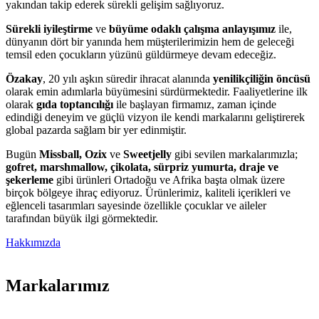
yakından takip ederek sürekli gelişim sağlıyoruz.
Sürekli iyileştirme
ve
büyüme odaklı çalışma anlayışımız
ile,
dünyanın dört bir yanında hem müşterilerimizin hem de geleceği
temsil eden çocukların yüzünü güldürmeye devam edeceğiz.
Özakay
, 20 yılı aşkın süredir ihracat alanında
yenilikçiliğin öncüsü
olarak emin adımlarla büyümesini sürdürmektedir. Faaliyetlerine ilk
olarak
gıda toptancılığı
ile başlayan firmamız, zaman içinde
edindiği deneyim ve güçlü vizyon ile kendi markalarını geliştirerek
global pazarda sağlam bir yer edinmiştir.
Bugün
Missball, Ozix
ve
Sweetjelly
gibi sevilen markalarımızla;
gofret, marshmallow, çikolata, sürpriz yumurta, draje ve
şekerleme
gibi ürünleri Ortadoğu ve Afrika başta olmak üzere
birçok bölgeye ihraç ediyoruz. Ürünlerimiz, kaliteli içerikleri ve
eğlenceli tasarımları sayesinde özellikle çocuklar ve aileler
tarafından büyük ilgi görmektedir.
Hakkımızda
Markalarımız