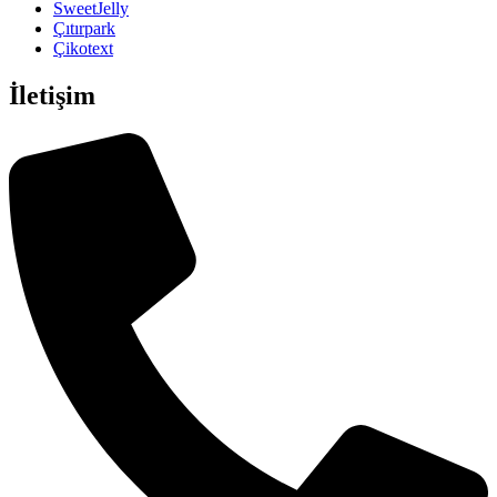
SweetJelly
Çıtırpark
Çikotext
İletişim