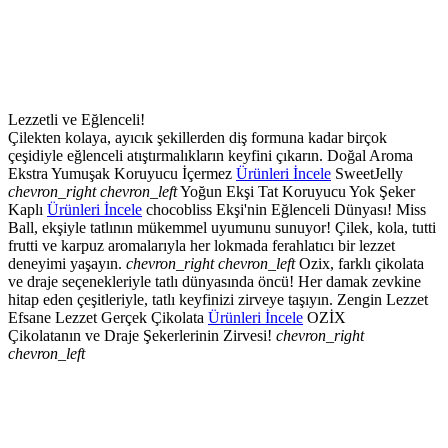
Lezzetli ve Eğlenceli!
Çilekten kolaya, ayıcık şekillerden diş formuna kadar birçok
çeşidiyle eğlenceli atıştırmalıkların keyfini çıkarın.
Doğal Aroma
Ekstra Yumuşak
Koruyucu İçermez
Ürünleri İncele
SweetJelly
chevron_right
chevron_left
Yoğun Ekşi Tat
Koruyucu Yok
Şeker
Kaplı
Ürünleri İncele
chocobliss
Ekşi'nin Eğlenceli Dünyası!
Miss
Ball, ekşiyle tatlının mükemmel uyumunu sunuyor! Çilek, kola, tutti
frutti ve karpuz aromalarıyla her lokmada ferahlatıcı bir lezzet
deneyimi yaşayın.
chevron_right
chevron_left
Ozix, farklı çikolata
ve draje seçenekleriyle tatlı dünyasında öncü! Her damak zevkine
hitap eden çeşitleriyle, tatlı keyfinizi zirveye taşıyın.
Zengin Lezzet
Efsane Lezzet
Gerçek Çikolata
Ürünleri İncele
OZİX
Çikolatanın ve Draje Şekerlerinin Zirvesi!
chevron_right
chevron_left