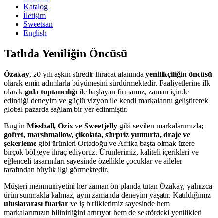
Katalog
İletişim
Sweetsan
English
Tatlıda Yeniliğin Öncüsü
Özakay
, 20 yılı aşkın süredir ihracat alanında
yenilikçiliğin öncüsü
olarak emin adımlarla büyümesini sürdürmektedir. Faaliyetlerine ilk
olarak
gıda toptancılığı
ile başlayan firmamız, zaman içinde
edindiği deneyim ve güçlü vizyon ile kendi markalarını geliştirerek
global pazarda sağlam bir yer edinmiştir.
Bugün
Missball, Ozix
ve
Sweetjelly
gibi sevilen markalarımızla;
gofret, marshmallow, çikolata, sürpriz yumurta, draje ve
şekerleme
gibi ürünleri Ortadoğu ve Afrika başta olmak üzere
birçok bölgeye ihraç ediyoruz. Ürünlerimiz, kaliteli içerikleri ve
eğlenceli tasarımları sayesinde özellikle çocuklar ve aileler
tarafından büyük ilgi görmektedir.
Müşteri memnuniyetini her zaman ön planda tutan Özakay, yalnızca
ürün sunmakla kalmaz, aynı zamanda deneyim yaşatır. Katıldığımız
uluslararası fuarlar
ve iş birliklerimiz sayesinde hem
markalarımızın bilinirliğini artırıyor hem de sektördeki yenilikleri