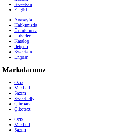
Sweetsan
English
Anasayfa
Hakkımızda
Ürünlerimiz
Haberler
Katalog
İletişim
Sweetsan
English
Markalarımız
Ozix
Missball
Sazım
SweetJelly
Çıtırpark
Çikotext
Ozix
Missball
Sazım