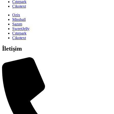
Çıtırpark
Çikotext
Ozix
Missball
Sazım
SweetJelly
Çıtırpark
Çikotext
İletişim