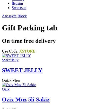
İletişim
Sweetsan
Anasayfa
Block
Gift Packing tab
On time free delivery
Use Code:
XSTORE
SweetJelly
SWEET JELLY
Quick View
Ozix
Ozix Muz 5li Sakiz