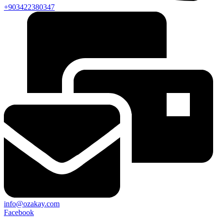
+903422380347
info@ozakay.com
Facebook