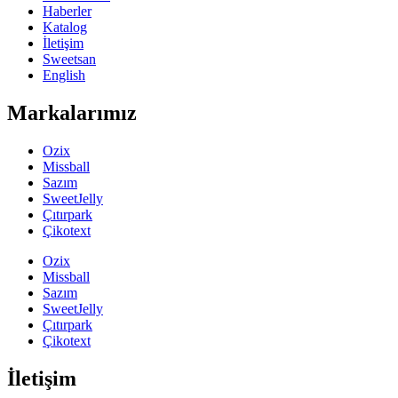
Haberler
Katalog
İletişim
Sweetsan
English
Markalarımız
Ozix
Missball
Sazım
SweetJelly
Çıtırpark
Çikotext
Ozix
Missball
Sazım
SweetJelly
Çıtırpark
Çikotext
İletişim